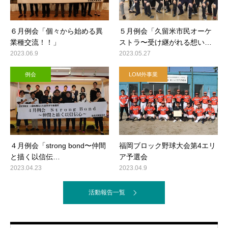
６月例会「個々から始める異
５月例会「久留米市民オーケ
業種交流！！」
ストラ〜受け継がれる想い…
2023.06.9
2023.05.27
例会
LOM外事業
４月例会「strong bond〜仲間
福岡ブロック野球大会第4エリ
と描く以信伝…
ア予選会
2023.04.23
2023.04.9
活動報告一覧