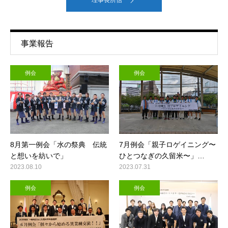
理事長所信
事業報告
例会
例会
8月第一例会「水の祭典 伝統
7月例会「親子ロゲイニング〜
と想いを紡いで」
ひとつなぎの久留米〜」…
2023.08.10
2023.07.31
例会
例会